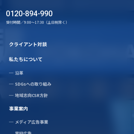
採用に関する詳細と職場の雰囲気を
0120-894-990
知ることができます
受付時間／9:00〜17:30（土日祝除く）
クライアント対談
私たちについて
沿革
SDGsへの取り組み
地域志向CSR方針
事業案内
株式会社旭広告社
メディア広告事業
〒231-0014
神奈川県横浜市中区常盤町2-19
電柱広告