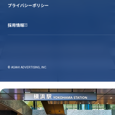
医療広告支援事業
プライバシーポリシー
新規開業、継承・承継、分院の開院支援
集患・増患・リニューアル
広告媒体の種類
採用情報
医療法広告規制
実績紹介
かんない通信
採用情報
よくある質問
情報セキュリティ基本方針
© ASAHI ADVERTISING, INC.
プライバシーポリシー
© ASAHI ADVERTISING, INC.