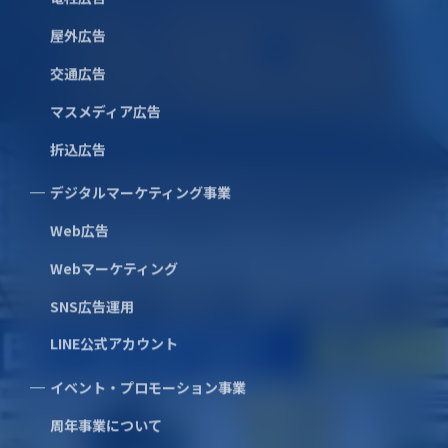
Tel.
045-681-2831
屋外広告
交通広告
マスメディア広告
折込広告
Tel.
0120-894-990
デジタルマーケティング事業
受付時間／9:00〜17:30(土日祝除く)
Web広告
お問い合わせ
Webマーケティング
SNS広告運用
LINE公式アカウント
クライアント対談
イベント・プロモーション事業
私たちについて
沿革
周年事業について