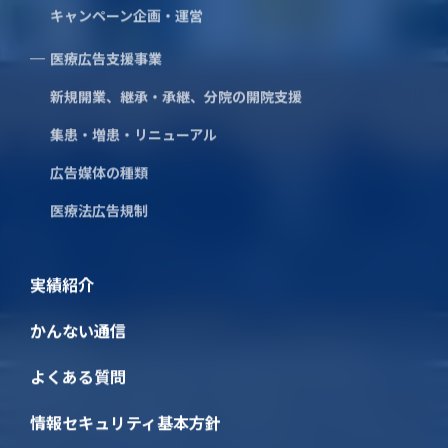
SDGsへの取り組み
キャンペーン企画・運営
地域志向CSR方針
事業案内
医療広告支援事業
メディア広告事業
新規開業、継承・承継、分院の開院支援
電柱広告
集患・増患・リニューアル
屋外広告
交通広告
広告媒体の種類
マスメディア広告
医療法広告規制
折込広告
デジタルマーケティング事業
Web広告
実績紹介
Webマーケティング
SNS広告運用
かんない通信
LINE公式アカウント
イベント・プロモーション事業
よくある質問
周年事業について
情報セキュリティ基本方針
キャンペーン企画・運営