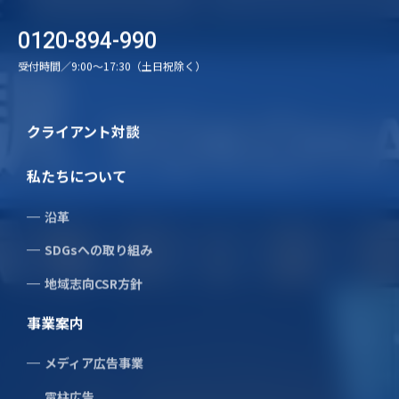
0120-894-990
受付時間／9:00〜17:30（土日祝除く）
クライアント対談
折り込み広告料金表
私たちについて
沿革
SDGsへの取り組み
地域志向CSR方針
地区
B5普通紙
B4普通紙
B
事業案内
メディア広告事業
東京都
（都内23区）
2.80
3.40
電柱広告