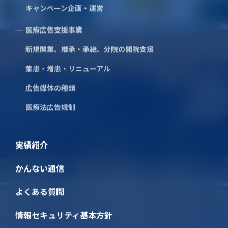
キャンペーン企画・運営
相模原地区
3.70
3.70
（相模原、津久井、愛甲郡）
医療広告支援事業
新規開業、継承・承継、分院の開院支援
東海道地区
(鎌倉、藤沢、茅ヶ崎、平塚の
4.60
4.60
集患・増患・リニューアル
下記「湘南朝日地区」を除く)
広告媒体の種類
小田原地区
医療法広告規制
(小田原、南足柄市、足柄上
4.50
4.50
下・中郡)
実績紹介
湘南朝日地区
かんない通信
（鎌倉、藤沢、茅ヶ崎の朝日
4.30
4.70
店）
よくある質問
情報セキュリティ基本方針