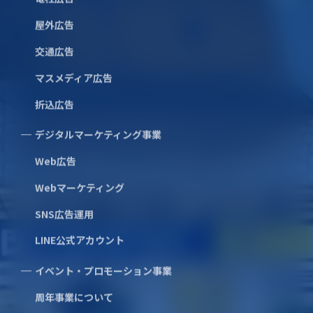
東京都
（多摩地区）
2.90
3.50
屋外広告
交通広告
川崎市内/横浜市内A地区
3.20
3.60
（B地区を除く全市内）
マスメディア広告
折込広告
横浜市内B地区
（旭、瀬谷、戸塚、栄、泉、
4.20
4.20
デジタルマーケティング事業
金沢区）
Web広告
横須賀地区
Webマーケティング
（横須賀、三浦、逗子、葉
4.20
4.20
SNS広告運用
山）
LINE公式アカウント
県央地区
イベント・プロモーション事業
(厚木、海老名、座間、大和、
3.80
3.80
綾瀬、秦野、伊勢原)
周年事業について