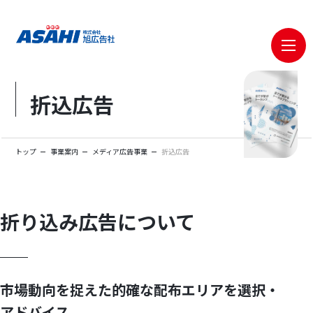
メニ
折込広告
トップ
事業案内
メディア広告事業
折込広告
折り込み広告について
市場動向を捉えた的確な配布エリアを選択・
アドバイス