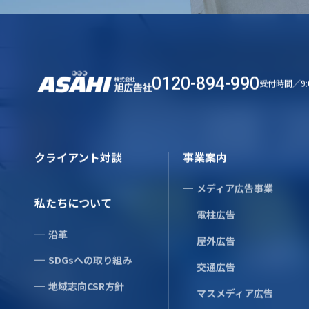
0120-894-990
受付時間／9:
クライアント
私たちについ
沿革
クライアント対談
事業案内
株式会社旭広告社
SDGsへ
〒231-0014
み
メディア広告事業
神奈川県横浜市中区常盤町2-19
私たちについて
地域志向C
電柱広告
Tel.
045-681-2831
沿革
屋外広告
SDGsへの取り組み
交通広告
地域志向CSR方針
マスメディア広告