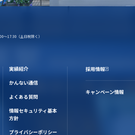
00〜17:30（土日祝除く）
対談
事業案内
実績紹介
かんない通
メディア広告事業
て
信
電柱広告
実績紹介
採用情報
採用情報
屋外広告
の取り組
よくある質
交通広告
かんない通信
問
マスメディア広告
SR方針
キャンペーン情報
折込広告
よくある質問
デジタルマーケティング事業
情報セキュリティ基本
Web広告
方針
Webマーケティング
SNS広告運用
プライバシーポリシー
LINE公式アカウント