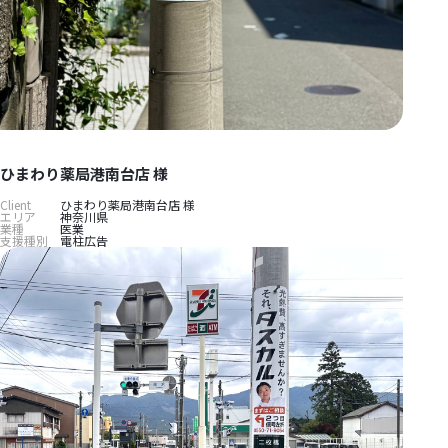
ひまわり薬局港南台店 様
Client
ひまわり薬局港南台店 様
エリア
神奈川県
業種
医業
支援種別
電柱広告