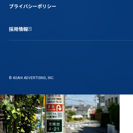
エリア
静岡県
プライバシーポリシー
業種
医業
支援種別
電柱広告
採用情報
© ASAHI ADVERTISING, INC.