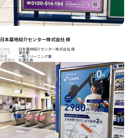
日本墓地紹介センター株式会社 様
Client
日本墓地紹介センター株式会社 様
エリア
東京都
業種
一般クリーニング業
支援種別
交通広告