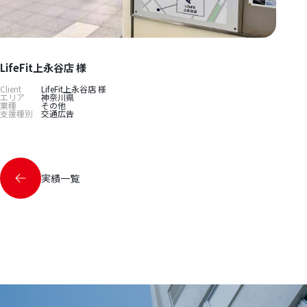
LifeFit上永谷店 様
Client
LifeFit上永谷店 様
エリア
神奈川県
業種
その他
支援種別
交通広告
実績一覧