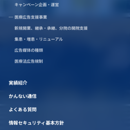
キャンペーン企画・運営
医療広告支援事業
新規開業、継承・承継、分院の開院支援
集患・増患・リニューアル
広告媒体の種類
医療法広告規制
実績紹介
かんない通信
日本墓地紹介センター株式会社 様
よくある質問
Client
日本墓地紹介センター株式会社 様
エリア
東京都
情報セキュリティ基本方針
業種
宗教・葬祭
支援種別
交通広告