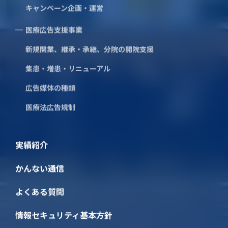
キャンペーン企画・運営
Webマーケティング
SNS広告運用
医療広告支援事業
LINE公式アカウント
新規開業、継承・承継、分院の開院支援
イベント・プロモーション事業
周年事業について
集患・増患・リニューアル
キャンペーン企画・運営
広告媒体の種類
医療広告支援事業
医療法広告規制
新規開業、継承・承継、分院の開院支援
集患・増患・リニューアル
広告媒体の種類
実績紹介
医療法広告規制
実績紹介
かんない通信
かんない通信
採用情報
よくある質問
よくある質問
情報セキュリティ基本方針
情報セキュリティ基本方針
プライバシーポリシー