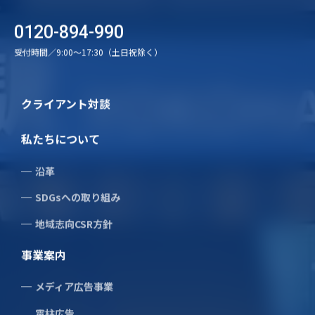
0120-894-990
受付時間／9:00〜17:30（土日祝除く）
株式会社旭広告社
クライアント対談
〒231-0014
神奈川県横浜市中区常盤町2-19
私たちについて
Tel.
045-681-2831
沿革
SDGsへの取り組み
地域志向CSR方針
Tel.
0120-894-990
事業案内
受付時間／9:00〜17:30(土日祝除く)
メディア広告事業
お問い合わせ
電柱広告