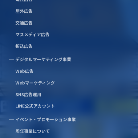
屋外広告
交通広告
クライアント対談
マスメディア広告
私たちについて
折込広告
沿革
SDGsへの取り組み
デジタルマーケティング事業
地域志向CSR方針
事業案内
Web広告
メディア広告事業
Webマーケティング
電柱広告
SNS広告運用
屋外広告
交通広告
LINE公式アカウント
マスメディア広告
折込広告
イベント・プロモーション事業
デジタルマーケティング事業
周年事業について
Web広告